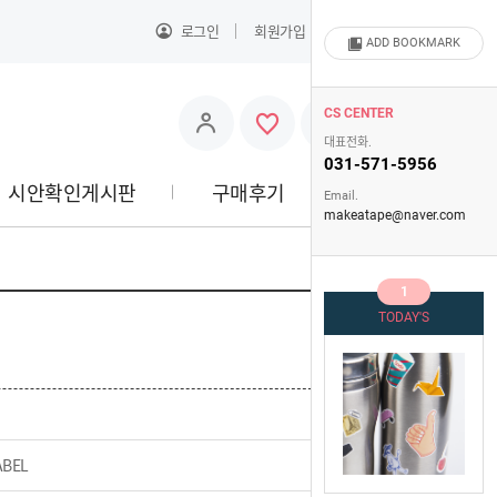
로그인
회원가입
주문배송조회
ADD BOOKMARK
0
CS CENTER
대표전화.
031-571-5956
시안확인게시판
구매후기
고객센터
Email.
makeatape@naver.com
1
TODAY'S
ABEL