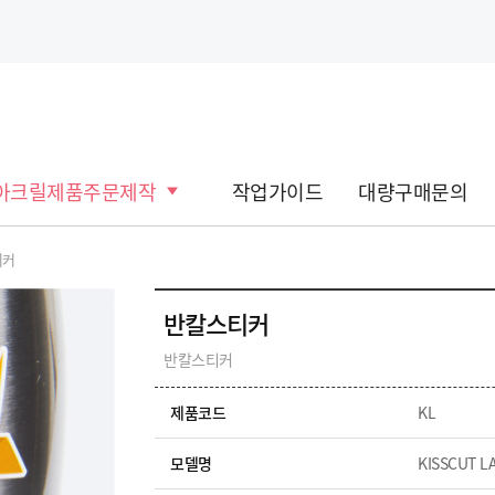
아크릴제품주문제작
작업가이드
대량구매문의
티커
반칼스티커
반칼스티커
제품코드
KL
모델명
KISSCUT L