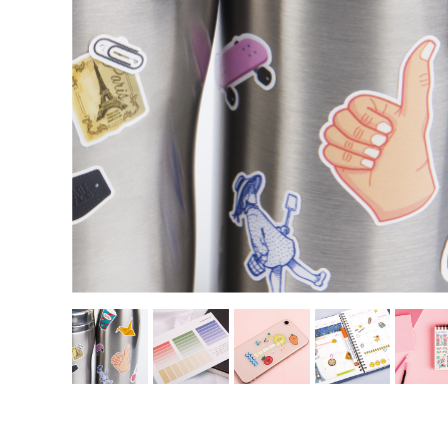
메
지
모
컷
D
지
스
I
파
Y
D
클
컷
I
링
마
Y
우
스
컷
표
킹
스
컷
스
파
마
티
클
스
커
아
링
킹
제
크
품
릴
일
주
제
반
문
품
상
제
고
주
품
작
객
문
센
제
M
터
작
Y
P
이
A
용
G
안
E
내