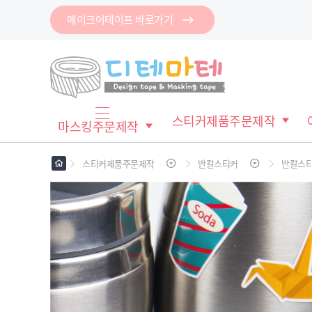
메이크어테이프 바로가기
로그인
회원가입
마이페이지
배송조회
스티커제품주문제작
마스킹주문제작
마
스티커제품주문제작
반칼스티커
반칼스
스
킹
메
테
모
이
지
스
프
테
파
이
클
이
프
링
지
테
컷
이
이
마
지
프
스
컷
이
킹