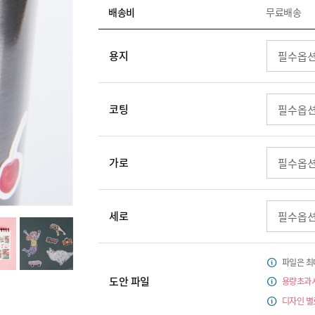
배송비
무료배송
용지
코팅
가로
세로
파일은 최
도안 파일
용량초과시 
디자인 별