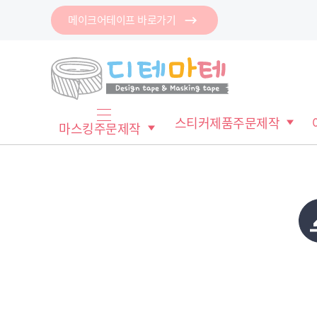
메이크어테이프 바로가기
로그인
회원가입
마이페이지
배송조회
스티커제품주문제작
마스킹주문제작
마
스
킹
메
테
모
이
지
스
프
테
파
이
클
이
프
링
지
테
컷
이
이
마
지
프
스
컷
이
킹