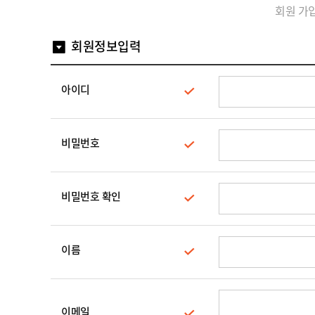
메
지
회원 가입
모
컷
D
지
스
I
파
회원정보입력
Y
D
클
컷
I
링
마
Y
우
스
컷
아이디
표
킹
스
컷
스
파
마
티
클
스
커
아
링
비밀번호
킹
제
크
품
릴
일
주
제
반
문
품
상
비밀번호 확인
제
고
주
품
작
객
문
센
제
M
터
작
Y
이름
P
이
A
용
G
안
E
내
이메일