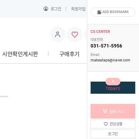
로그인
회원가입
주문배송조회
ADD BOOKMARK
0
CS CENTER
대표전화.
031-571-5956
시안확인게시판
구매후기
고객센터
Email.
makeatape@naver.com
0
TODAY'S
장바구니
관심상품
로그인