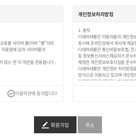
개인정보처리방침
1. 총칙
디테마테몰은 이용자들의 개인정보
쇼핑몰 사이버 몰(이하 "몰"이라
동시에 온라인상에서 회사에 제공한
를 이용함에 있어 사이버몰과
디테마테몰은 통신비밀보호법, 전기
등 정보통신서비스제공자가 준수하
지 않는 한 이 약관을 준용합니다」
제정한 개인정보보호지침을 준수하
디테마테몰은 개인정보 처리방침을
방식으로 이용되고 있으며 개인정보
디테마테몰의 개인정보 처리방침은 
등으로 인하여 수시로 변경될 수 
이용약관에 동의합니다.
하기 위하여 컴퓨터 등
필요한 절차를 정하고 있습니다. 
정한 가상의 영업장을 말하며,
변경될 경우 쇼핑몰의 첫 페이지
사이트 방문 시 수시로 확인하시기
는 서비스를 받는 회원 및 비회원을
2. 개인정보 수집에 대한 동의
회원가입
자로서, "몰"의 정보를 지속적으로
디테마테몰은 귀하께서 디테마테몰
는 자를 말합니다.
「동의합니다」버튼 또는 「동의하