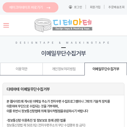
메이크어테이프 바로가기
로그인
회원가입
주문배송조회
로그인
회원가입
마이페이지
배송조회
DESIGNTAPE & MASKINGTAPE
이메일무단수집거부
마
스
킹
이용약관
개인정보처리방침
이메일무단수집거부
메
테
모
이
지
프
스
테
파
디테마테 이메일무단수집거부
이
클
프
이
링
지
테
본 웹사이트에 게시된 이메일 주소가 전자우편 수집프로그램이나 그밖의 기술적 장치를
컷
이
이용하여 무단으로 수집되는 것을 거부하며,
이
마
프
지
이를 위반시 정보통신망법에 의해 형사처벌됨을유념하시기 바랍니다
스
컷
킹
이
메
-정보통신망 이용촉진 및 정보보호 등에 관한 법률
지
모
정보통신망법 제 50조의2 (전자우편주소의 무단 수집행위 등 금지)
컷