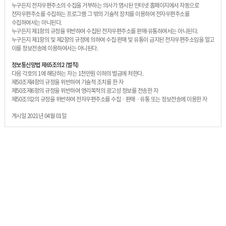
지
D
누구든지 전자우편주소의 수집을 거부하는 의사가 명시된 인터넷 홈페이지에서 자동으로
스
I
전자우편주소를 수집하는 프로그램 그 밖의 기술적 장치를 이용하여 전자우편주소를
파
Y
클
수집하여서는 아니된다.
D
컷
링
누구든지 제1항의 규정을 위반하여 수집된 전자우편주소를 판매·유통하여서는 아니된다.
I
마
누구든지 제1항의 및 제2항의 규정에 의하여 수집·판매 및 유통이 금지된 전자우편주소임을 알고
Y
스
우
이를 정보전송에 이용하여서는 아니된다.
컷
킹
표
스
컷
파
정보통신망법 제65조의2 (벌칙)
스
마
클
다음 각호의 1에 해당하는 자는 1천만원 이하의 벌금에 처한다.
티
스
링
제50조제4항의 규정을 위반하여 기술적 조치를 한 자
커
킹
아
제
제50조제6항의 규정을 위반하여 영리목적의 광고성 정보를 전송한 자
크
품
제50조의2의 규정을 위반하여 전자우편주소를 수집ㆍ판매ㆍ유통 또는 정보전송에 이용한 자
릴
주
일
제
문
게시일 2021년 04월 01일
반
품
제
상
주
작
품
문
고
제
객
작
센
M
터
Y
P
이
A
용
G
안
E
내
이
용