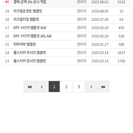
지
결제 금액 1% 상시 적립
관리자
2022.08.02
5132
D
스
I
파
19
아크릴로콧토 템플릿
관리자
2026.08.06
10
Y
클
D
컷
링
18
아크릴키링 템플릿
관리자
2026.07.08
93
I
마
Y
스
우
17
DTF 스티커 템플릿 (A3)
관리자
2026.02.20
493
컷
킹
표
스
16
DTF 스티커 템플릿 (A5, A4)
관리자
2026.02.20
528
컷
파
스
마
클
티
15
띠부띠부 템플릿
관리자
2026.01.27
586
스
링
커
킹
아
14
롤스티커 직사각 템플릿
관리자
2025.03.14
1837
제
크
품
릴
13
롤스티커 정사각 템플릿
관리자
2025.03.14
1760
주
일
제
문
반
품
제
상
주
작
품
문
고
제
객
작
1
2
3
센
터
공
지
사
항
이
벤