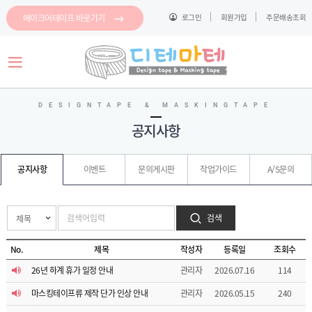
메이크어테이프 바로가기
로그인
회원가입
주문배송조회
로그인
회원가입
마이페이지
배송조회
DESIGNTAPE & MASKINGTAPE
공지사항
마
스
킹
공지사항
이벤트
문의게시판
작업가이드
A/S문의
메
테
모
이
지
프
스
테
파
이
검색
클
프
이
링
지
테
No.
제목
작성자
등록일
조회수
컷
이
이
마
프
26년 하계 휴가 일정 안내
관리자
2026.07.16
114
지
스
컷
킹
이
메
마스킹테이프류 제작 단가 인상 안내
관리자
2026.05.15
240
지
모
컷