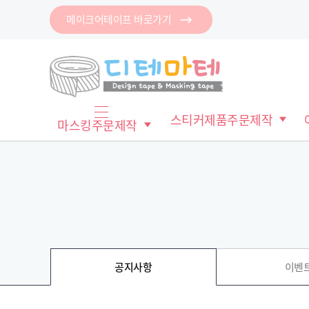
메이크어테이프 바로가기
로그인
회원가입
마이페이지
배송조회
스티커제품주문제작
마스킹주문제작
마
스
킹
메
테
모
이
지
스
프
테
파
이
클
이
프
링
지
테
공지사항
이벤
컷
이
이
마
지
프
스
컷
이
킹