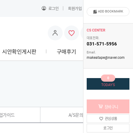
로그인
회원가입
주문배송조회
ADD BOOKMARK
0
CS CENTER
대표전화.
031-571-5956
시안확인게시판
구매후기
고객센터
Email.
makeatape@naver.com
0
TODAY'S
장바구니
업가이드
A/S문의
관심상품
로그인