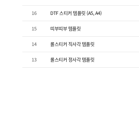
이
16
DTF 스티커 템플릿 (A5, A4)
벤
트
15
띠부띠부 템플릿
문
의
14
롤스티커 직사각 템플릿
게
시
13
롤스티커 정사각 템플릿
판
작
업
가
이
드
A
/
S
문