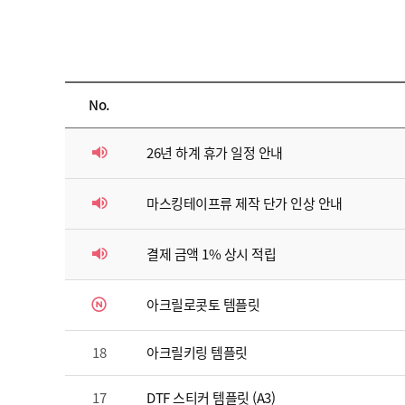
메
지
모
컷
D
지
스
I
파
Y
D
클
컷
I
링
마
Y
우
No.
스
컷
표
킹
스
컷
스
파
마
티
26년 하계 휴가 일정 안내
클
스
커
아
링
킹
제
크
마스킹테이프류 제작 단가 인상 안내
품
릴
일
주
제
반
문
품
상
결제 금액 1% 상시 적립
제
고
주
품
작
객
문
센
제
아크릴로콧토 템플릿
터
작
공
지
18
아크릴키링 템플릿
사
항
17
DTF 스티커 템플릿 (A3)